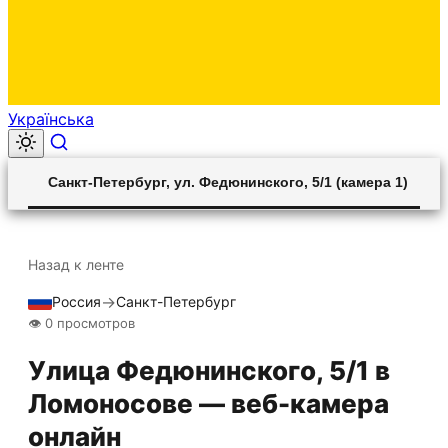
Українська
00:00
Play
Unmute
Settings
Ent
Play
Санкт-Петербург, ул. Федюнинского, 5/1 (камера 1)
ful
Назад к ленте
→
Россия
Санкт-Петербург
Прямой эфир
HLS STREAM
👁 0 просмотров
Улица Федюнинского, 5/1 в
Ломоносове — веб-камера
онлайн