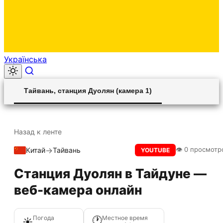
Українська
00:00
Play
Unmute
Settings
Ent
Play
Тайвань, станция Дуолян (камера 1)
ful
Назад к ленте
→
👁 0 просмотр
Китай
Тайвань
Прямой эфир
YOUTUBE
Станция Дуолян в Тайдуне —
веб-камера онлайн
Погода
Местное время
🕐
☀️