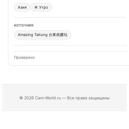
Азия
☀️ Утро
После закрытия территория осталась под
управлением железнодорожного ведомства.
Здание станции сохранили, платформу и рельсы не
ИСТОЧНИК
демонтировали. Со временем место стало
Amazing Taitung 台東就醬玩
привлекать фотографов и путешественников, и
власти приняли решение сохранить его как
туристический объект. Сегодня сюда можно
Проверено
добраться на круизном поезде, который специально
останавливается для туристов.
Архитектура и расположение
© 2026 Cam-World.ru — Все права защищены
Станция Дуолян уникальна своей конструкцией.
При строительстве Южной линии инженеры
подняли перрон на
высокие стальные опоры
,
чтобы вписать станцию в крутой холмистый рельеф.