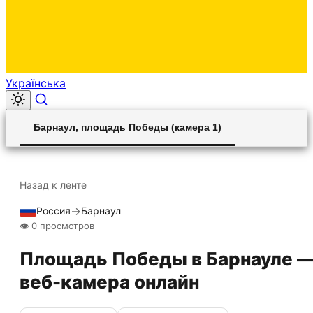
Українська
00:00
Play
Unmute
Settings
Ent
Play
Барнаул, площадь Победы (камера 1)
ful
Назад к ленте
→
Россия
Барнаул
Прямой эфир
HLS STREAM
👁 0 просмотров
Площадь Победы в Барнауле 
веб-камера онлайн