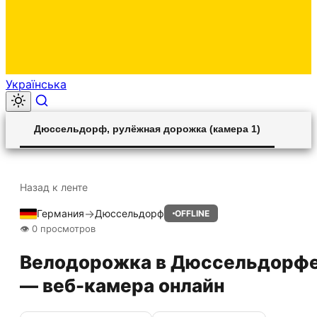
Українська
Дюссельдорф, рулёжная дорожка (камера 1)
Unmute
Settings
Назад к ленте
→
Германия
Дюссельдорф
OFFLINE
HLS STREAM
👁 0 просмотров
Велодорожка в Дюссельдорф
— веб-камера онлайн