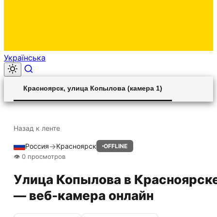
Українська
00:00
Play
Unmute
Settings
Ent
Play
Красноярск, улица Копылова (камера 1)
ful
Назад к ленте
→
Россия
Красноярск
OFFLINE
HLS STREAM
👁 0 просмотров
Улица Копылова в Красноярск
— веб-камера онлайн