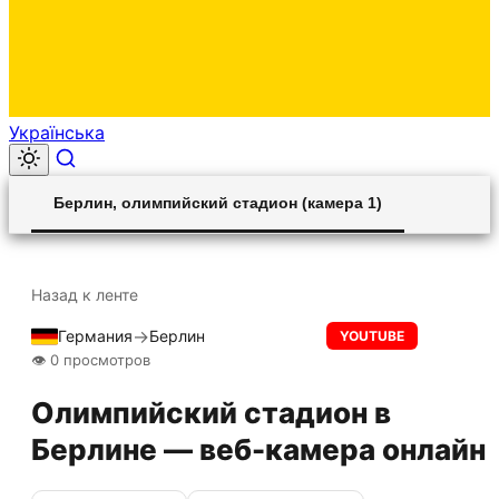
Українська
00:00
Play
Unmute
Settings
Ent
Play
Берлин, олимпийский стадион (камера 1)
ful
Назад к ленте
→
Германия
Берлин
Прямой эфир
YOUTUBE
👁 0 просмотров
Олимпийский стадион в
Берлине — веб-камера онлайн