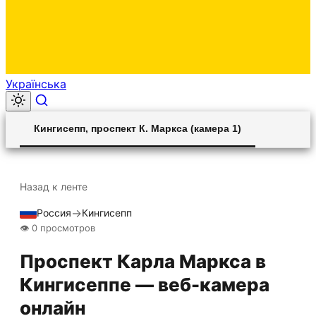
Українська
00:00
Play
Unmute
Settings
Ent
Play
Кингисепп, проспект К. Маркса (камера 1)
ful
Назад к ленте
→
Россия
Кингисепп
Прямой эфир
HLS STREAM
👁 0 просмотров
Проспект Карла Маркса в
Кингисеппе — веб-камера
онлайн