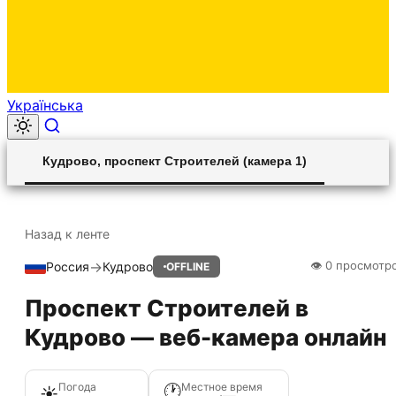
Українська
00:00
Play
Unmute
Settings
Ent
Play
Кудрово, проспект Строителей (камера 1)
ful
Назад к ленте
→
👁 0 просмотр
Россия
Кудрово
OFFLINE
HLS STREAM
Проспект Строителей в
Кудрово — веб-камера онлайн
Погода
Местное время
🕐
☀️