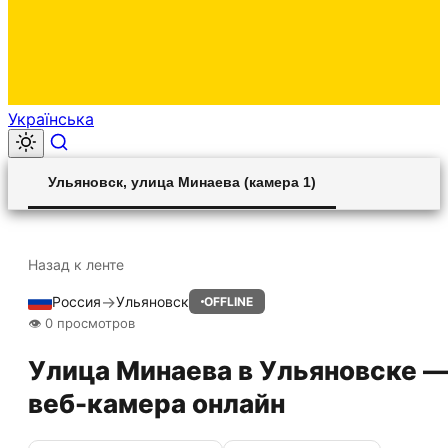
Українська
00:00
Play
Unmute
Settings
Ent
Play
Ульяновск, улица Минаева (камера 1)
ful
Назад к ленте
→
Россия
Ульяновск
OFFLINE
HLS STREAM
👁 0 просмотров
Улица Минаева в Ульяновске 
веб-камера онлайн