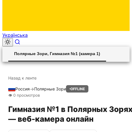
Українська
00:00
Play
Unmute
Settings
Ent
Play
Полярные Зори, Гимназия №1 (камера 1)
ful
Назад к ленте
→
Россия
Полярные Зори
OFFLINE
HLS STREAM
👁 0 просмотров
Гимназия №1 в Полярных Зоря
— веб-камера онлайн