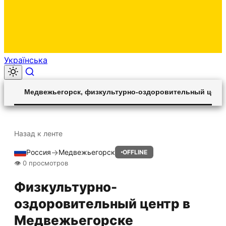
Українська
00:00
Play
Unmute
Settings
Ent
Play
Медвежьегорск, физкультурно-оздоровительный центр 
ful
Назад к ленте
→
Россия
Медвежьегорск
OFFLINE
HLS STREAM
👁 0 просмотров
Физкультурно-
оздоровительный центр в
Медвежьегорске