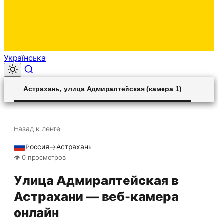
Українська
Астрахань, улица Адмиралтейская (камера 1)
Unmute
Settings
Назад к ленте
→
Россия
Астрахань
Прямой эфир
HLS STREAM
👁 0 просмотров
Улица Адмиралтейская в
Астрахани — веб-камера
онлайн