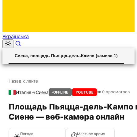
Українська
00:00
Play
Unmute
Settings
Ent
Play
Сиена, площадь Пьяцца-дель-Кампо (камера 1)
ful
Назад к ленте
→
👁 0 просмотров
Италия
Сиена
OFFLINE
YOUTUBE
Площадь Пьяцца-дель-Кампо 
Сиене — веб-камера онлайн
Погода
Местное время
🕐
☀️