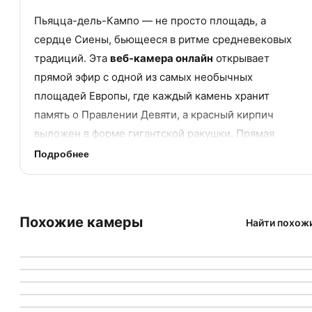
Пьяцца-дель-Кампо — не просто площадь, а
сердце Сиены, бьющееся в ритме средневековых
традиций. Эта
веб-камера онлайн
открывает
прямой эфир с одной из самых необычных
площадей Европы, где каждый камень хранит
память о Правлении Девяти, а красный кирпич
выложен в форме гигантской ракушки. Прямая
трансляция в реальном времени позволяет увидеть,
Подробнее
как оживает пространство, построенное
специально для гражданских церемоний и
легендарных скачек Палио.
LIVE
YOUTUBE
Похожие камеры
Найти похож
LIVE
YOUTUBE
Пляж Оро в Езоло
Почему Пьяцца-дель-Кампо
LIVE
YOUTUBE
Соборная базилика в Орвието
Италия
→
Езоло
LIVE
YOUTUBE
Парк-отель Бразилия в Езоло
Италия
→
Орвието
имеет форму ракушки
LIVE
YOUTUBE
Пляж Венере Аццурра в Специи
Италия
→
Езоло
LIVE
YOUTUBE
Палаццо дель Подеста в Фабриано
Италия
→
Специя
Линия горизонта Милана
Италия
→
Фабриано
Вогнутая форма площади — не случайный каприз
Италия
→
Милан