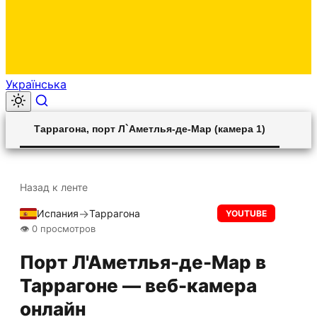
Українська
00:00
Play
Unmute
Settings
Ent
Play
Таррагона, порт Л`Аметлья-де-Мар (камера 1)
ful
Назад к ленте
→
Испания
Таррагона
Прямой эфир
YOUTUBE
👁 0 просмотров
Порт Л'Аметлья-де-Мар в
Таррагоне — веб-камера
онлайн