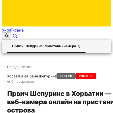
Українська
00:00
Play
Unmute
Settings
Ent
Play
Првич Шепурине, пристань (камера 1)
ful
Назад к ленте
→
Хорватия
Првич Шепурине
OFFLINE
YOUTUBE
👁 0 просмотров
Првич Шепурине в Хорватии —
веб-камера онлайн на пристан
острова