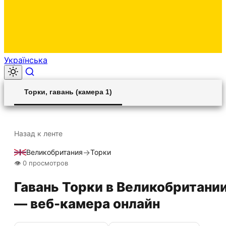
Українська
00:00
Play
Unmute
Settings
Ent
Play
Торки, гавань (камера 1)
ful
Назад к ленте
→
Великобритания
Торки
Прямой эфир
HLS STREAM
👁 0 просмотров
Гавань Торки в Великобритани
— веб-камера онлайн