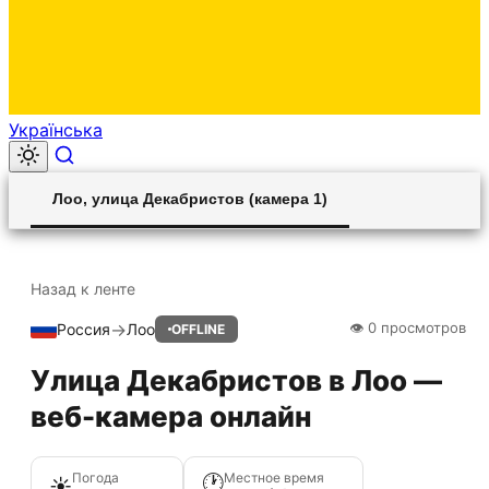
Українська
00:00
Play
Unmute
Settings
Ent
Play
Лоо, улица Декабристов (камера 1)
ful
Назад к ленте
→
👁 0 просмотров
Россия
Лоо
OFFLINE
HLS STREAM
Улица Декабристов в Лоо —
веб-камера онлайн
Погода
Местное время
🕐
☀️