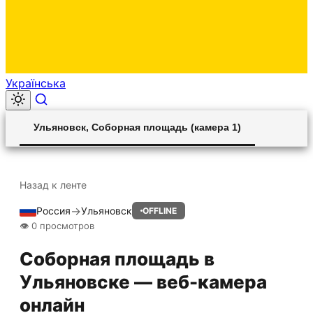
Українська
00:00
Play
Unmute
Settings
Ent
Play
Ульяновск, Соборная площадь (камера 1)
ful
Назад к ленте
→
Россия
Ульяновск
OFFLINE
HLS STREAM
👁 0 просмотров
Соборная площадь в
Ульяновске — веб-камера
онлайн