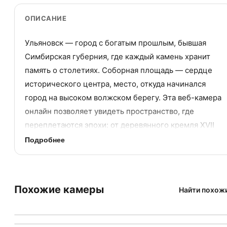
ОПИСАНИЕ
Ульяновск — город с богатым прошлым, бывшая
Симбирская губерния, где каждый камень хранит
память о столетиях. Соборная площадь — сердце
исторического центра, место, откуда начинался
город на высоком волжском берегу. Эта веб-камера
онлайн позволяет увидеть пространство, где
переплетаются эпохи: от деревянного кремля XVII
века до каменных дворцов XIX столетия. Прямая
Подробнее
трансляция с Ульяновского государственного
университета открывает вид на одну из самых
атмосферных локаций Поволжья.
LIVE
HLS STREAM
Похожие камеры
Найти похож
LIVE
HLS STREAM
Жилой район Новая Жизнь в Ульяновске
История Соборной площади: от
LIVE
HLS STREAM
Жилой район «Новая Жизнь» в Ульяновске
Россия
→
Ульяновск
LIVE
YOUTUBE
Веб-камера ЖК «Новая Жизнь», дома 1 и 2 второй очереди
Россия
→
Ульяновск
Симбирска до наших дней
LIVE
YOUTUBE
Пляж Оро в Езоло
Россия
→
Ульяновск