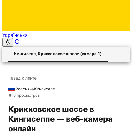
Українська
00:00
Play
Unmute
Settings
Ent
Play
Кингисепп, Крикковское шоссе (камера 1)
ful
Назад к ленте
→
Россия
Кингисепп
Прямой эфир
HLS STREAM
👁 0 просмотров
Крикковское шоссе в
Кингисеппе — веб-камера
онлайн