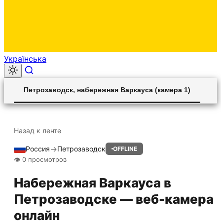
Українська
00:00
Play
Unmute
Settings
Ent
Play
Петрозаводск, набережная Варкауса (камера 1)
ful
Назад к ленте
→
Россия
Петрозаводск
OFFLINE
HLS STREAM
👁 0 просмотров
Набережная Варкауса в
Петрозаводске — веб-камера
онлайн