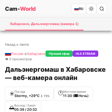
Cam
-
World
RU
00:00
Play
Unmute
Setting
En
Play
Хабаровск, Дальэнергомаш (камера 1)
fu
Назад к ленте
→
Россия
Хабаровск
Прямой эфир
HLS STREAM
👁 0 просмотров
Дальэнергомаш в Хабаровске
— веб-камера онлайн
Погода
Местное время
🕐
☀️
Stormy, +29°C
11:30 (🌃 Ночь)
💧 73%
Восход / Закат
🌅
05:39 / 20:32