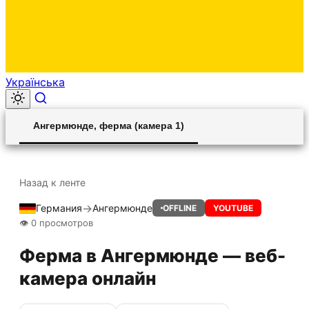
Українська
00:00
Play
Unmute
Settings
Ent
Play
Ангермюнде, ферма (камера 1)
ful
Назад к ленте
→
Германия
Ангермюнде
OFFLINE
YOUTUBE
👁 0 просмотров
Ферма в Ангермюнде — веб-
камера онлайн